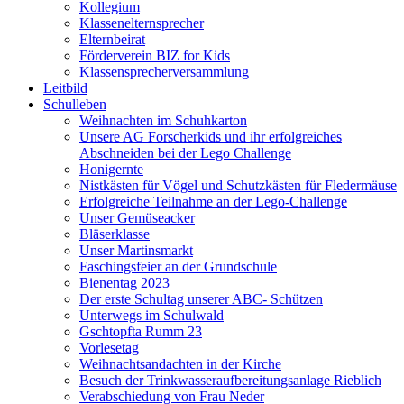
Kollegium
Klassenelternsprecher
Elternbeirat
Förderverein BIZ for Kids
Klassensprecherversammlung
Leitbild
Schulleben
Weihnachten im Schuhkarton
Unsere AG Forscherkids und ihr erfolgreiches
Abschneiden bei der Lego Challenge
Honigernte
Nistkästen für Vögel und Schutzkästen für Fledermäuse
Erfolgreiche Teilnahme an der Lego-Challenge
Unser Gemüseacker
Bläserklasse
Unser Martinsmarkt
Faschingsfeier an der Grundschule
Bienentag 2023
Der erste Schultag unserer ABC- Schützen
Unterwegs im Schulwald
Gschtopfta Rumm 23
Vorlesetag
Weihnachtsandachten in der Kirche
Besuch der Trinkwasseraufbereitungsanlage Rieblich
Verabschiedung von Frau Neder