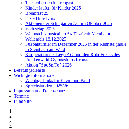
Theaterbesuch in Trebgast
Kinder laufen für Kinder 2025
Breakfast 25
Erste Hilfe Kurs
Aktionen der Schulgarten AG im Oktober 2025
Vorlesetag 2025
Weihnachtsmusical im St- Elisabeth Altenheim
Wallenfels 18.12.2025
Fußballturnier im Dezember 2025 in der Rennsteighalle
in Steinbach am Wald
Kooperation der Lego AG und den RoboFreaks des
Frankenwald-Gymnasiums Kronach
Aktion "SpoSpiTo" 2026
Beratungsdienste
Wichtige Informationen
Wichtige Links für Eltern und Kind
Sprechstunden 2025/26
Impressum und Datenschutz
Termine
Fundbüro