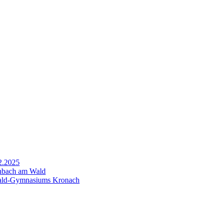
2.2025
inbach am Wald
wald-Gymnasiums Kronach