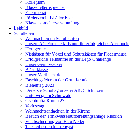
Kollegium
Klassenelternsprecher
Elternbeirat
Förderverein BIZ for Kids
Klassensprecherversammlung
Leitbild
Schulleben
Weihnachten im Schuhkarton
Unsere AG Forscherkids und ihr erfolgreiches Abschnei
Honigernte
Nistkästen für Vögel und Schutzkästen für Fledermäuse
Erfolgreiche Teilnahme an der Lego-Challenge
Unser Gemüseacker
Bläserklasse
Unser Martinsmarkt
Faschingsfeier an der Grundschule
Bienentag 2023
Der erste Schultag unserer ABC- Schützen
Unterwegs im Schulwald
Gschtopfta Rumm 23
Vorlesetag
Weihnachtsandachten in der Kirche
Besuch der Trinkwasseraufbereitungsanlage Rieblich
Verabschiedung von Frau Neder
Theaterbesuch in Trebgast