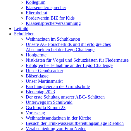
Kollegium
Klassenelternsprecher
Elternbeirat
Förderverein BIZ for Kids
Klassensprecherversammlung
Leitbild
Schulleben
Weihnachten im Schuhkarton
Unsere AG Forscherkids und ihr erfolgreiches
Abschneiden bei der Lego Challenge
Honigernte
Nistkästen für Vögel und Schutzkästen für Fledermäuse
Erfolgreiche Teilnahme an der Lego-Challenge
Unser Gemüseacker
Bläserklasse
Unser Martinsmarkt
Faschingsfeier an der Grundschule
Bienentag 2023
Der erste Schultag unserer ABC- Schützen
Unterwegs im Schulwald
Gschtopfta Rumm 23
Vorlesetag
Weihnachtsandachten in der Kirche
Besuch der Trinkwasseraufbereitungsanlage Rieblich
Verabschiedung von Frau Neder