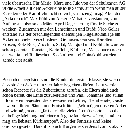
viele überrascht. Für Marie, Klara und Jule von der Schulgarten AG
ist die Arbeit auf dem Acker eine tolle Sache, auch wenn man außer
Karotten oder Kartoffeln nicht so viel „Grünzeug“ mag. Aber der
„Ackercoach“ Max Pöhl von Acker e.V. hat es verstanden, von
Anfang an, also so ab März, April Begeisterung für die Sache zu
wecken. Zusammen mit den Lehrerinnen und Bufdi Nico Goller
entstand aus der brachliegenden ehemaligen Kugelstoßanlage ein
Acker mit vielen verschiedenen Gemüsen. Gurken, Karotten,
Erbsen, Rote Bete, Zucchini, Salat, Mangold und Kohlrabi wurden
schon geerntet, Tomaten, Kartoffeln, Kürbisse, Mais dauern noch
ein wenig und Radieschen, Steckrüben und Chinakohl wurden
gerade erst gesät.
Besonders begeistert sind die Kinder der ersten Klasse, sie wissen,
dass sie den Acker nun vier Jahre begleiten dürfen. Laut werden
schon Rezepte für die Zubereitung gerufen, die Eltern sind auch
schon bereit, die Ernte zuzubereiten und Paul, Johannes und Julian
informieren begeistert die anwesenden Lehrer, Elternbeiräte, Gäste
usw. von ihren Plänen und Fortschritten. „Wir mögen unseren Acker
und wir mögen auch „fast alle“ die vielen Gemüsesorten“, so die
einhellige Meinung und einer ruft ganz laut dazwischen,“ und ich
mag am liebsten Kürbissuppe“. Also der Fantasie sind keine
Grenzen gesetzt. Darauf ist auch Bürgermeister Jens Korn stolz, ist