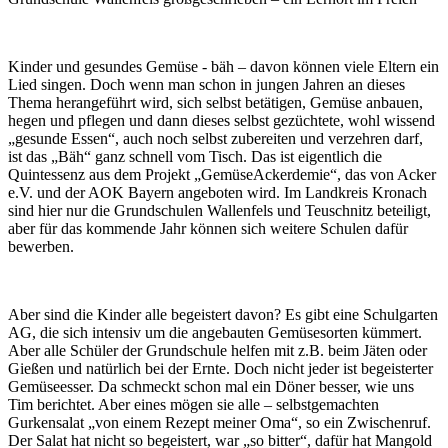
Kinder und gesundes Gemüse - bäh – davon können viele Eltern ein
Lied singen. Doch wenn man schon in jungen Jahren an dieses
Thema herangeführt wird, sich selbst betätigen, Gemüse anbauen,
hegen und pflegen und dann dieses selbst gezüchtete, wohl wissend
„gesunde Essen“, auch noch selbst zubereiten und verzehren darf,
ist das „Bäh“ ganz schnell vom Tisch. Das ist eigentlich die
Quintessenz aus dem Projekt „GemüseAckerdemie“, das von Acker
e.V. und der AOK Bayern angeboten wird. Im Landkreis Kronach
sind hier nur die Grundschulen Wallenfels und Teuschnitz beteiligt,
aber für das kommende Jahr können sich weitere Schulen dafür
bewerben.
Aber sind die Kinder alle begeistert davon? Es gibt eine Schulgarten
AG, die sich intensiv um die angebauten Gemüsesorten kümmert.
Aber alle Schüler der Grundschule helfen mit z.B. beim Jäten oder
Gießen und natürlich bei der Ernte. Doch nicht jeder ist begeisterter
Gemüseesser. Da schmeckt schon mal ein Döner besser, wie uns
Tim berichtet. Aber eines mögen sie alle – selbstgemachten
Gurkensalat „von einem Rezept meiner Oma“, so ein Zwischenruf.
Der Salat hat nicht so begeistert, war „so bitter“, dafür hat Mangold